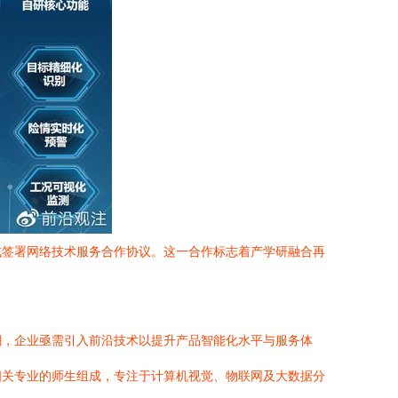
式签署网络技术服务合作协议。这一合作标志着产学研融合再
潮，企业亟需引入前沿技术以提升产品智能化水平与服务体
相关专业的师生组成，专注于计算机视觉、物联网及大数据分