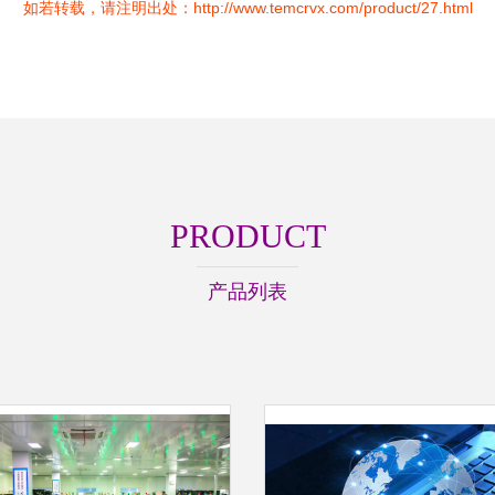
如若转载，请注明出处：http://www.temcrvx.com/product/27.html
PRODUCT
产品列表