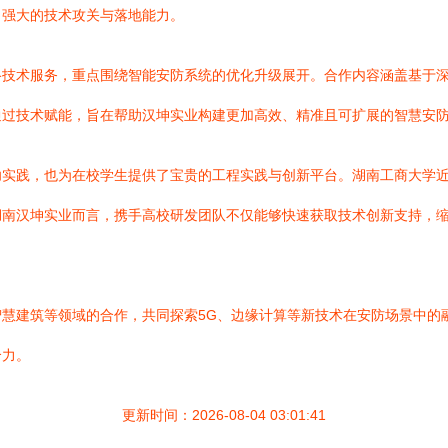
出强大的技术攻关与落地能力。
络技术服务，重点围绕智能安防系统的优化升级展开。合作内容涵盖基于
通过技术赋能，旨在帮助汉坤实业构建更加高效、精准且可扩展的智慧安
功实践，也为在校学生提供了宝贵的工程实践与创新平台。湖南工商大学
湖南汉坤实业而言，携手高校研发团队不仅能够快速获取技术创新支持，
慧建筑等领域的合作，共同探索5G、边缘计算等新技术在安防场景中的
合力。
更新时间：2026-08-04 03:01:41