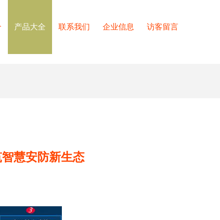
介
产品大全
联系我们
企业信息
访客留言
筑智慧安防新生态